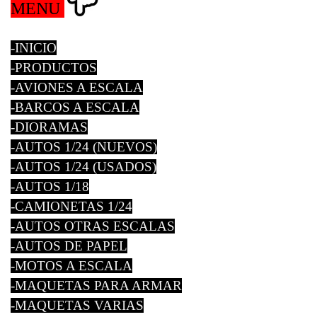
MENU
-INICIO
-PRODUCTOS
-AVIONES A ESCALA
-BARCOS A ESCALA
-DIORAMAS
-AUTOS 1/24 (NUEVOS)
-AUTOS 1/24 (USADOS)
-AUTOS 1/18
-CAMIONETAS 1/24
-AUTOS OTRAS ESCALAS
-AUTOS DE PAPEL
-MOTOS A ESCALA
-MAQUETAS PARA ARMAR
-MAQUETAS VARIAS