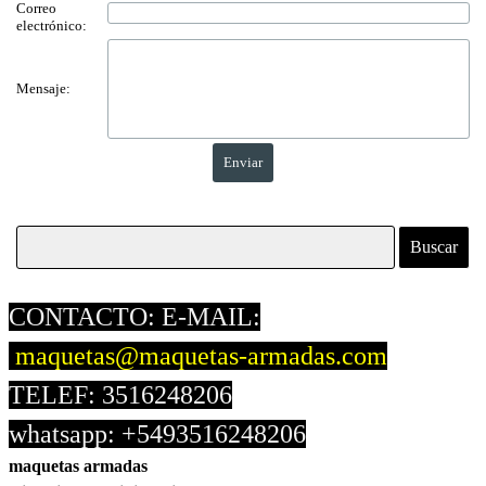
Correo
electrónico:
Mensaje:
Buscar
CONTACTO: E-MAIL:
maquetas@maquetas-armadas.com
TELEF: 3516248206
whatsapp: +5493516248206
maquetas armadas